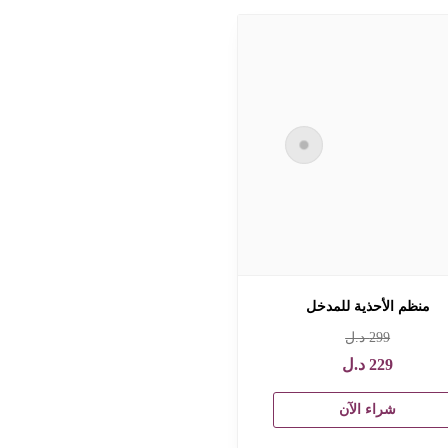
منظم الأحذية للمدخل
299
د.ل
229
د.ل
شراء الآن